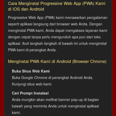
Poker
Cara Menginstal Progressive Web App (PWA) Kami
di iOS dan Android
Progressive Web App (PWA) kami menawarkan pengalaman
Sportsbook
seperti aplikasi langsung dari browser web Anda. Dengan
menginstal PWA kami, Anda dapat mengakses layanan kami
dengan cepat tanpa perlu mengunduh apa pun dari toko
Lotere
aplikasi. Ikuti langkah-langkah di bawah ini untuk menginstal
PWA kami di perangkat Anda.
Bingo
Menginstal PWA Kami di Android (Browser Chrome)
Buka Situs Web Kami
Mines
Buka Google Chrome di perangkat Android Anda.
Kunjungi situs web kami.
Crash
Cari Prompt Instalasi
Anda mungkin akan melihat banner pop-up di bagian
bawah yang meminta Anda untuk menginstal aplikasi
RNG
kami.