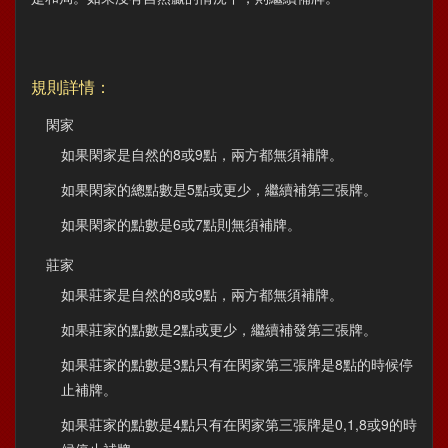
Poker
体育
規則詳情：
閑家
彩票
如果閑家是自然的8或9點，兩方都無須補牌。
如果閑家的總點數是5點或更少，繼續補第三張牌。
Bingo
如果閑家的點數是6或7點則無須補牌。
莊家
Mines
如果莊家是自然的8或9點，兩方都無須補牌。
如果莊家的點數是2點或更少，繼續補發第三張牌。
Crash
如果莊家的點數是3點只有在閑家第三張牌是8點的時候停
止補牌。
如果莊家的點數是4點只有在閑家第三張牌是0,1,8或9的時
RNG